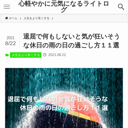
心軽やかに元気になるライトロ
グ
ホーム
人生をより良くする
退屈で何もしないと気が狂いそう
2021
8/22
な休日の雨の日の過ごし方１１選
2021.08.22
人生をより良くする