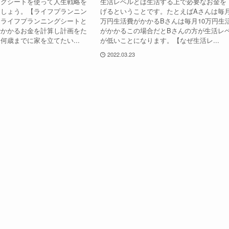
ングシートを使って人生戦略を
生活レベルとは生活する上で必要なお金を
ましょう。【ライフプランニン
げるということです。たとえばAさんは毎月
】ライフプランニングシートと
万円生活費がかかるBさんは毎月10万円生
でかかるお金を計算し計画をた
がかかるこの場合だとBさんの方が生活レ
何歳までに家を立てたい...
が低いことになります。【なぜ生活レ...
2022.03.23