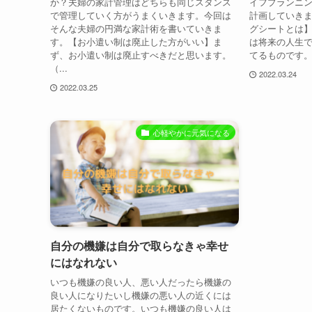
か？夫婦の家計管理はどちらも同じスタンス
イフプランニ
で管理していく方がうまくいきます。今回は
計画していき
そんな夫婦の円満な家計術を書いていきま
グシートとは
す。【お小遣い制は廃止した方がいい】ま
は将来の人生
ず、お小遣い制は廃止すべきだと思います。
てるものです。
（...
2022.03.24
2022.03.25
心軽やかに元気になる
自分の機嫌は自分で取らなきゃ幸せ
にはなれない
いつも機嫌の良い人、悪い人だったら機嫌の
良い人になりたいし機嫌の悪い人の近くには
居たくないものです。いつも機嫌の良い人は