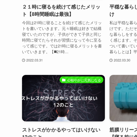
２１時に寝るを続けて感じたメリッ
平穏な暮ら
ト【8時間睡眠は最強】
け
今回は21時に寝ることを続けて感じたメリッ
私は平穏な暮
トを書いていきます。元々睡眠は好きで結構
けです。ただ
寝ていたのですが、子供ができて子供と同じ
な暮らしをす
時間に寝てたらそれが習慣になって今に至る
く感じます。
って感じです。では21時に寝るメリットを書
ついて書いてい
いていきます。【◼️21時...
暮らしとは】平穏
2022.03.31
2022.03.30
心軽やかに元気になる
ストレスがかかるやってはいけない
筋膜リリー
12のこと
【寝る前に