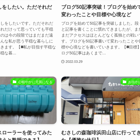
しをしたい。ただそれだ
ブログ50記事突破！ブログを始め
変わったことや目標や心境など
らしをしたいです。ただそれだ
ブログを始めて50記事を突破しました。段
それだけって思っていても平穏
と記事を書くことに慣れてきましたが、ま
るのは今の段階ではまだまだ遠
まだアクセスはほとんどなく孤独との戦い
そんな私が思う平穏な暮らしに
す。ブログを50記事書いて変わったことや
きます。【◼️私が目指す平穏な
標や心境などを書いていきます。【◼️目標
な暮...
ログ50記事はあくまで...
2022.03.29
心軽やかに元気になる
お出か
スローラーを使ってみた
むさしの森珈琲浜田山店に行って
使うと熟睡できる】
た【優雅な休日】