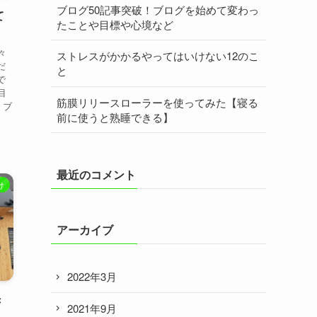
ブログ50記事突破！ブログを始めて変わっ
て
たことや目標や心境など
々
ストレスがかかるやってはいけない12のこ
だ
と
で
目
筋膜リリースローラーを使ってみた【寝る
】ブ
前に使うと熟睡できる】
最近のコメント
け
アーカイブ
2022年3月
き
2021年9月