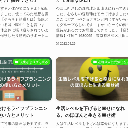
をすると体が楽になるよと勧め
今回はむさしの森珈琲浜田山店に行ってき
みました。使ってみた感想を書
した。むさしの森珈琲は初めて行きました
。【そもそも筋膜とは】筋膜と
ここはガストやジョナサンと同じすかいら
ている薄い膜のことを言いま
くグループらしいです。すかいらーくの株
は体全体に張り巡らされていま
優待があるのでお邪魔してきました。【店
保護したり筋肉のサポート...
情報】住所〒1680065 東京都杉並区浜田..
2022.03.26
人生をより良くする
心軽やかに元気にな
おけるライフプランニン
生活レベルを下げると幸せになれ
使い方とメリット
る。のほほんと生きる幸せ術
いて将来の計画は必要です。ラ
人は生活レベルを下げれば幸せになります