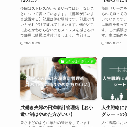
今回はストレスがかかるやってはいけないこ
筋膜リリース
とについて書いていきます。【部屋が汚いま
られて買って
ま放置する】部屋は休む場所です。部屋が汚
いていきます
いとそれだけで疲れてしまいます。物がどこ
は筋肉を覆っ
にあるかわからないのもストレスを感じるの
す。この筋膜
で部屋は綺麗に片付けましょう。内部リ...
す。主に筋肉を
2022.03.28
2022.03.27
人生をより良くする
共働き夫婦の円満家計管理術【お小
人生戦略に
遣い制はやめた方がいい】
グシートの
皆さまどのように家計の管理をしています
人生戦略にお