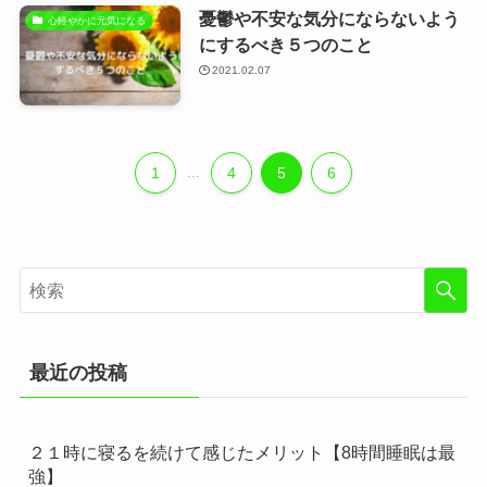
憂鬱や不安な気分にならないよう
心軽やかに元気になる
にするべき５つのこと
2021.02.07
1
...
4
5
6
最近の投稿
２１時に寝るを続けて感じたメリット【8時間睡眠は最
強】